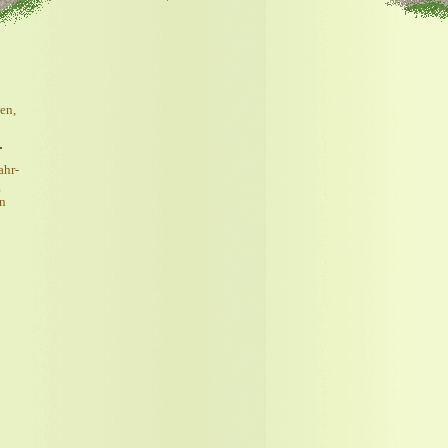
en,
ahr-
g
en