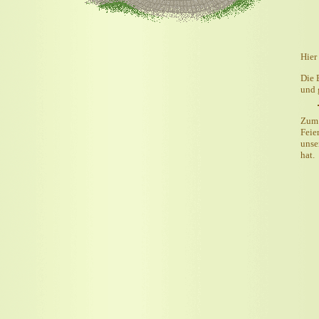
Hier
Die 
und 
Zum 
Feie
unse
hat.