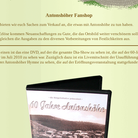
Antonshöher Fanshop
 bieten wir euch Sachen zum Verkauf an, die etwas mit Antonshöhe zu tun haben.
Erlöse kommen Neuanschaffungen zu Gute, die das Ortsbild weiter verschönern soll
gleichen die Ausgaben zu den diversen Vorbereitungen von Festlichkeiten aus.
einen ist das eine DVD, auf der die gesamte Dia-Show zu sehen ist, die auf der 60-J
r im Juli 2010 zu sehen war. Zuzüglich dazu ist ein Livemitschnitt der Uraufführun
rer Antonshöher Hymne zu sehen, die auf der Eröffnungsveranstaltung stattgefund