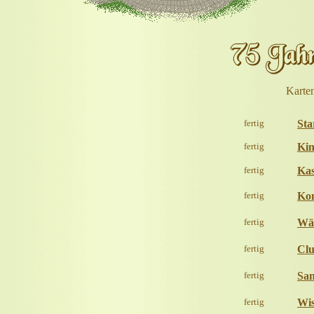
Karte
fertig
Sta
fertig
Ki
fertig
Kas
fertig
Ko
fertig
Wäs
fertig
Cl
fertig
San
fertig
Wis